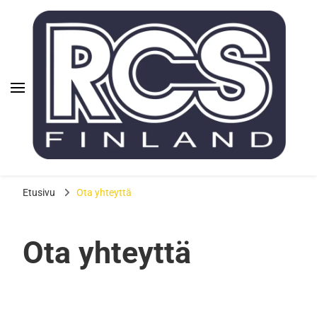
Rauman
Aloita cheerleading Raumalla
Cheerleadingseura ry |
Etusivu
Ota yhteyttä
RCS
Ota yhteyttä