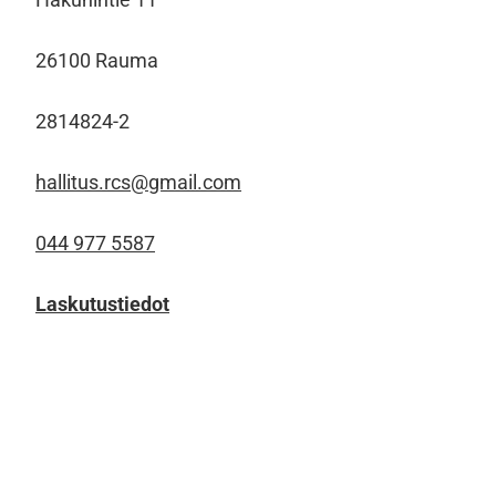
26100 Rauma
2814824-2
hallitus.rcs@gmail.com
044 977 5587
Laskutustiedot