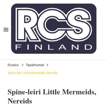
Rauman Cheerleadingseura
ry | RCS
Rauman
Aloita cheerleading Raumalla
Cheerleadingseura ry |
Etusivu
Tapahtumat
RCS
Spine-leiri Little Mermeids, Nereids
Spine-leiri Little Mermeids,
Nereids