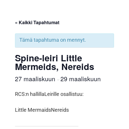
« Kaikki Tapahtumat
Tämä tapahtuma on mennyt.
Spine-leiri Little
Mermeids, Nereids
27 maaliskuun
29 maaliskuun
–
RCS:n hallilla
Leirille osallistuu:
Little Mermaids
Nereids