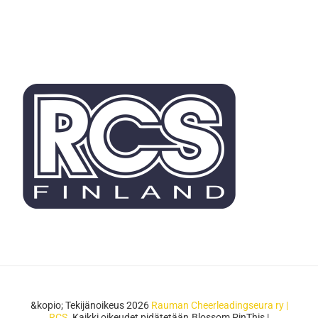
&kopio; Tekijänoikeus 2026
Rauman Cheerleadingseura ry |
RCS
. Kaikki oikeudet pidätetään.
Blossom PinThis |