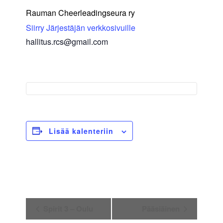
Rauman Cheerleadingseura ry
Siirry Järjestäjän verkkosivuille
hallitus.rcs@gmail.com
Lisää kalenteriin
Tapahtuma
Spirit 3 – Oulu
Pääsiäinen
navigointi