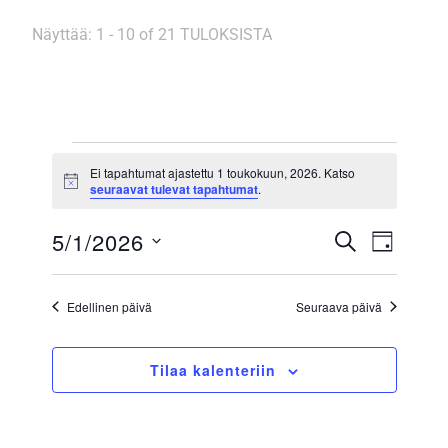
Näyttää: 1 - 10 of 21 TULOKSISTA
Tapahtumat
for
Ei tapahtumat ajastettu 1 toukokuun, 2026. Katso
Notice
seuraavat tulevat tapahtumat
.
1
toukokuun,
Tapahtum
5/1/2026
Tapah
Etsi
Päivä
2026
Etsi
Views
Valitse
aja
Naviga
päivä.
Edellinen päivä
Seuraava päivä
Näkymät
navigointi
Tilaa kalenteriin