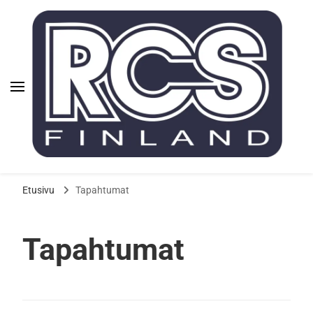
Rauman
Aloita cheerleading Raumalla
Cheerleadingseura ry |
Etusivu
Tapahtumat
RCS
Tapahtumat