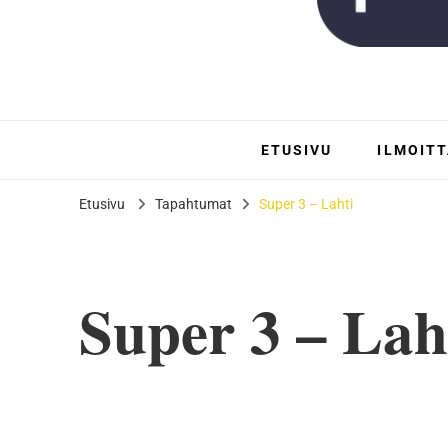
Rauman 
Aloita cheerleadi
ETUSIVU
ILMOIT
Etusivu
Tapahtumat
Super 3 – Lahti
Super 3 – Lah