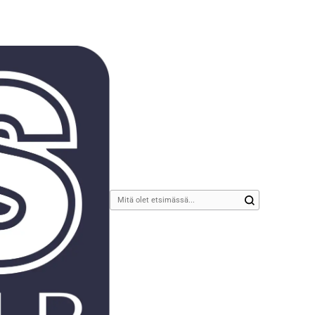
Etsitkö
jotain?