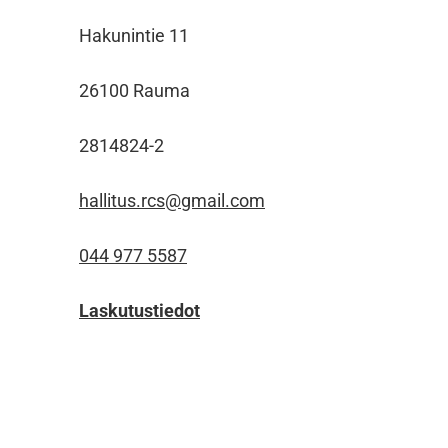
Hakunintie 11
26100 Rauma
2814824-2
hallitus.rcs@gmail.com
044 977 5587
Laskutustiedot