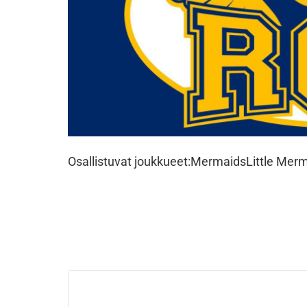
Osallistuvat joukkueet:
Mermaids
Little Mer