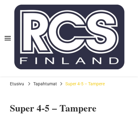
Rauman Cheerleadingseura
ry | RCS
Rauman
Aloita cheerleading Raumalla
Cheerleadingseura ry |
Etusivu
Tapahtumat
Super 4-5 – Tampere
RCS
Super 4-5 – Tampere