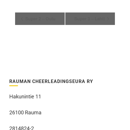
Tapahtuma
Super 2 – Oulu
Super 3 – Lahti
navigointi
RAUMAN CHEERLEADINGSEURA RY
Hakunintie 11
26100 Rauma
2814824-2