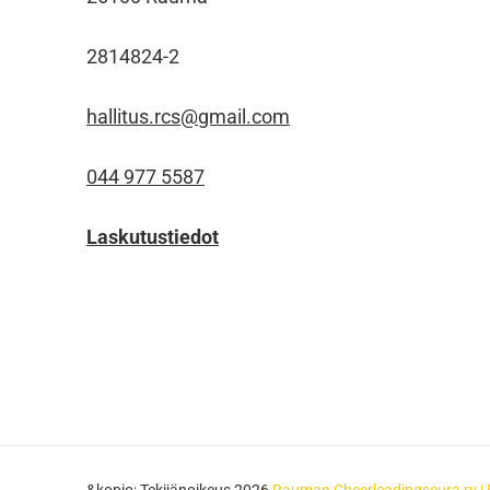
2814824-2
hallitus.rcs@gmail.com
044 977 5587
Laskutustiedot