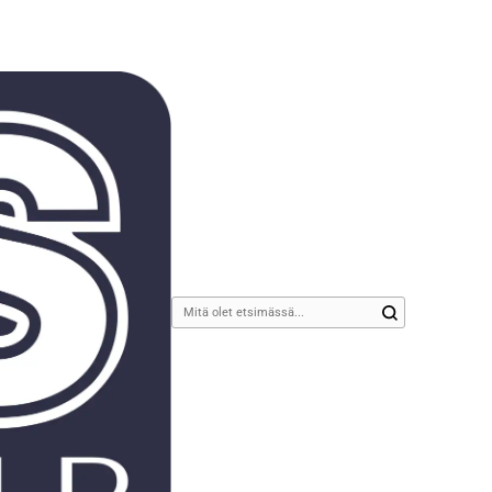
Etsitkö
jotain?