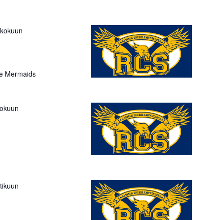
ukokuun
tle Mermaids
kokuun
tikuun