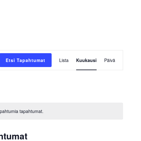
Tapahtuma
Etsi Tapahtumat
Lista
Kuukausi
Päivä
Views
Navigation
tapahtumia tapahtumat.
htumat